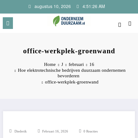
Ga
augustus 10, 2026
4:51:26 AM
naar
de
inhoud
Onderneem Duurzaam
Voor ondernemers met oog voor morgen
office-werkplek-groenwand
Home
J
februari
16
Hoe elektrotechnische bedrijven duurzaam ondernemen
bevorderen
office-werkplek-groenwand
Diederik
Februari 16, 2026
0 Reacties