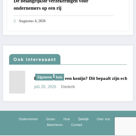
De belangrijkste verzekeringen voor
ondernemers op een rij
Augustus 4, 2026
Ook interessant
Algemeen
huis
Hoe oud wordt een konijn? Dit bepaalt zijn echte leeftijd
Diederik
juli 20, 2026
Ondernemen
Groen
Huis
Zakelijk
Over ons
Adverteren
Contact