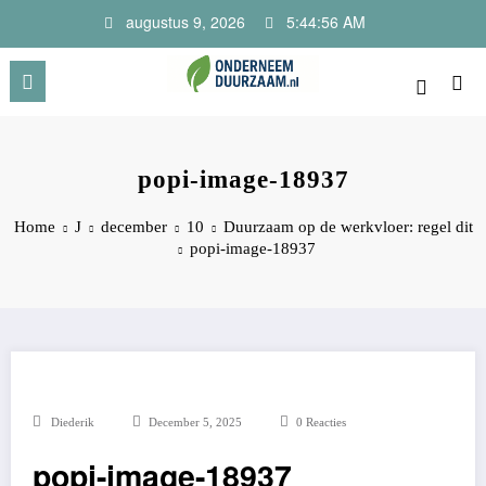
Ga
augustus 9, 2026
5:44:57 AM
naar
de
inhoud
Onderneem Duurzaam
Voor ondernemers met oog voor morgen
popi-image-18937
Home
J
december
10
Duurzaam op de werkvloer: regel dit
popi-image-18937
Diederik
December 5, 2025
0 Reacties
popi-image-18937