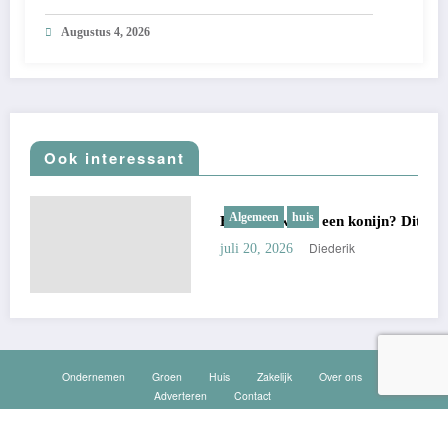
Augustus 4, 2026
Ook interessant
Algemeen
huis
Hoe oud wordt een konijn? Dit bepaalt zijn echte l
Diederik
juli 20, 2026
Ondernemen
Groen
Huis
Zakelijk
Over ons
Adverteren
Contact