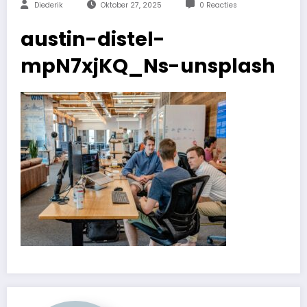
Diederik
Oktober 27, 2025
0 Reacties
austin-distel-
mpN7xjKQ_Ns-unsplash