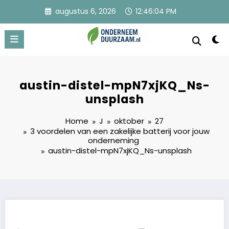
Ga
augustus 6, 2026
12:46:05 PM
naar
de
inhoud
Onderneem Duurzaam
Voor ondernemers met oog voor morgen
austin-distel-mpN7xjKQ_Ns-
unsplash
Home
J
oktober
27
3 voordelen van een zakelijke batterij voor jouw
onderneming
austin-distel-mpN7xjKQ_Ns-unsplash