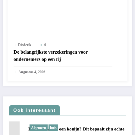
Diederik
0
De belangrijkste verzekeringen voor
ondernemers op een rij
Augustus 4, 2026
Ook interessant
Algemeen
huis
Hoe oud wordt een konijn? Dit bepaalt zijn echte leeftijd