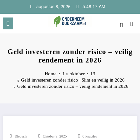
Ga
augustus 8, 2026
5:48:17 AM
naar
de
inhoud
Onderneem Duurzaam
Voor ondernemers met oog voor morgen
Geld investeren zonder risico – veilig
rendement in 2026
Home
J
oktober
13
Geld investeren zonder risico | Slim en veilig in 2026
Geld investeren zonder risico – veilig rendement in 2026
Diederik
Oktober 9, 2025
0 Reacties