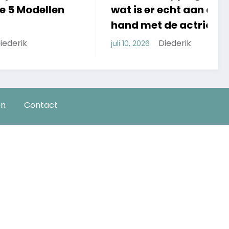
len
wat is er echt aan de
l
hand met de actrice?
e
s
Diederik
juli 10, 2026
ju
en
Contact