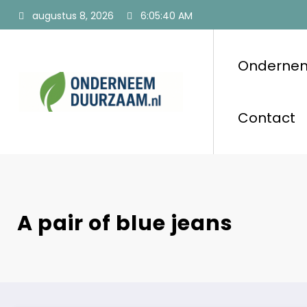
Ga
augustus 8, 2026
6:05:40 AM
naar
de
inhoud
Onderne
Ondernee
Voor ondernemers
Contact
A pair of blue jeans