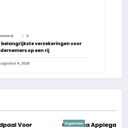
Diederik
0
 belangrijkste verzekeringen voor
dernemers op een rij
Augustus 4, 2026
r
Christina Applegate ziek:
Algemeen
M