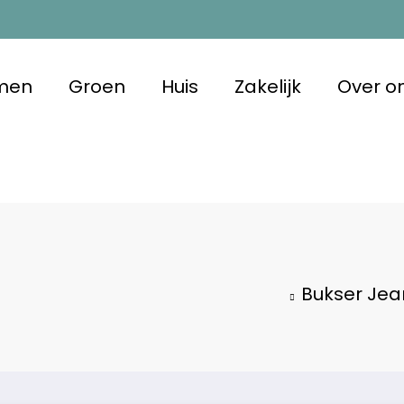
men
Groen
Huis
Zakelijk
Over o
m Duurzaam
 met oog voor morgen
Bukser Jea