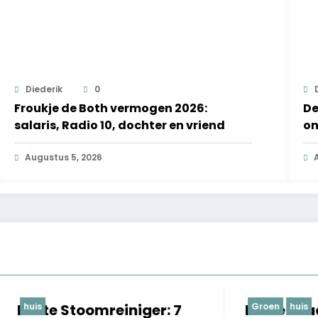
Diederik
0
Froukje de Both vermogen 2026:
De
salaris, Radio 10, dochter en vriend
on
Augustus 5, 2026
toomreiniger: 7
Beste Laadpaal Voo
Groen
huis