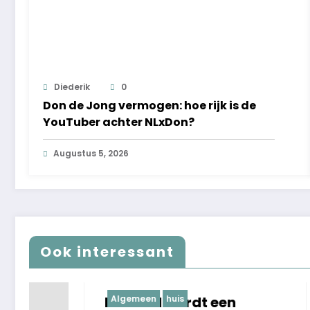
Diederik
0
Don de Jong vermogen: hoe rijk is de
YouTuber achter NLxDon?
Augustus 5, 2026
Ook interessant
Hoe oud wordt een
Algemeen
huis
Beste S
huis