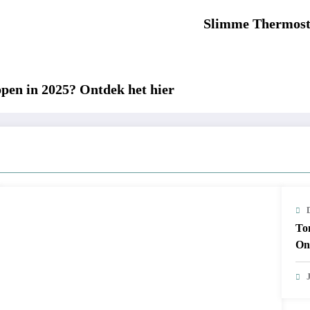
Slimme Thermosta
pen in 2025? Ontdek het hier
To
On
J