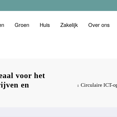
en
Groen
Huis
Zakelijk
Over ons
 Duurzaam
et oog voor morgen
eaal voor het
ijven en
Circulaire ICT-o