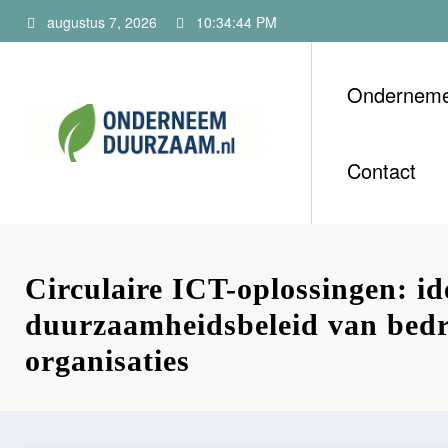
Ga
augustus 7, 2026
10:34:45 PM
naar
de
inhoud
Ondernem
Onderneem
Voor ondernemers m
Contact
Circulaire ICT-oplossingen: id
duurzaamheidsbeleid van bedr
organisaties