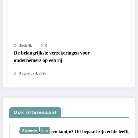
Diederik
0
De belangrijkste verzekeringen voor
ondernemers op een rij
Augustus 4, 2026
Ook interessant
Algemeen
huis
Hoe oud wordt een konijn? Dit bepaalt zijn echte leeftijd