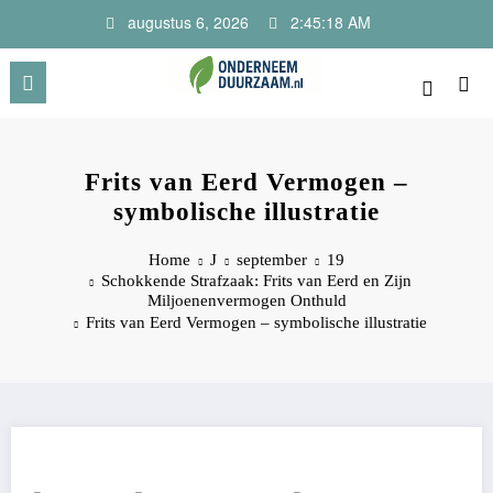
Ga
augustus 6, 2026
2:45:18 AM
naar
de
inhoud
Onderneem Duurzaam
Voor ondernemers met oog voor morgen
Frits van Eerd Vermogen –
symbolische illustratie
Home
J
september
19
Schokkende Strafzaak: Frits van Eerd en Zijn
Miljoenenvermogen Onthuld
Frits van Eerd Vermogen – symbolische illustratie