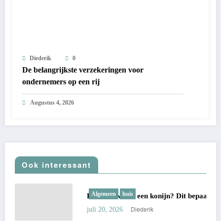
Diederik
0
De belangrijkste verzekeringen voor
ondernemers op een rij
Augustus 4, 2026
Ook interessant
Algemeen
huis
Hoe oud wordt een konijn? Dit bepaalt zijn echte leeft
Diederik
juli 20, 2026