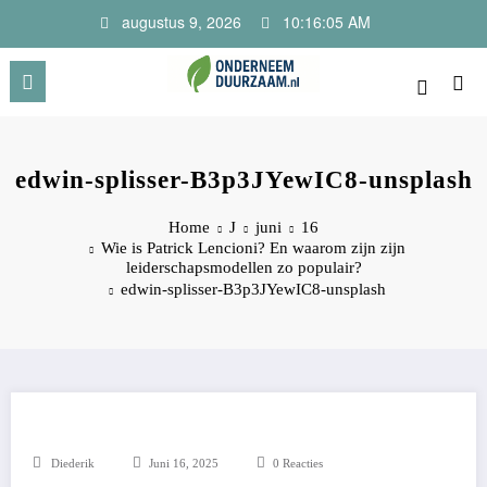
Ga
augustus 9, 2026
10:16:05 AM
naar
de
inhoud
Onderneem Duurzaam
Voor ondernemers met oog voor morgen
edwin-splisser-B3p3JYewIC8-unsplash
Home
J
juni
16
Wie is Patrick Lencioni? En waarom zijn zijn
leiderschapsmodellen zo populair?
edwin-splisser-B3p3JYewIC8-unsplash
Diederik
Juni 16, 2025
0 Reacties