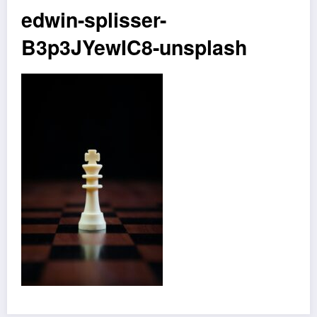
edwin-splisser-
B3p3JYewIC8-unsplash