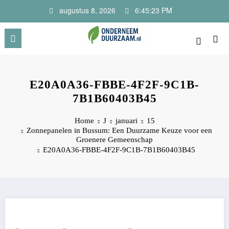
Ga
augustus 8, 2026
6:45:23 PM
naar
de
inhoud
Onderneem Duurzaam
Voor ondernemers met oog voor morgen
E20A0A36-FBBE-4F2F-9C1B-
7B1B60403B45
Home
J
januari
15
Zonnepanelen in Bussum: Een Duurzame Keuze voor een
Groenere Gemeenschap
E20A0A36-FBBE-4F2F-9C1B-7B1B60403B45