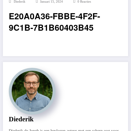
Diederik
Januari 15, 2024
0 Reacties
E20A0A36-FBBE-4F2F-
9C1B-7B1B60403B45
Diederik
Diederik de Jongh is een bevlogen auteur met een scherp oog voor