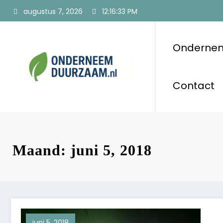
Ga
augustus 7, 2026
12:16:34 PM
naar
de
inhoud
Onderne
Ondernee
Voor ondernemers
Contact
Maand: juni 5, 2018
juni 5, 2018