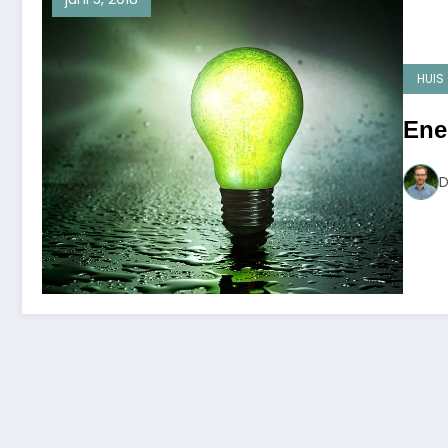
HUIS
Ene
D