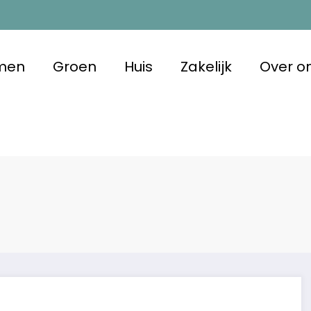
men
Groen
Huis
Zakelijk
Over o
m Duurzaam
 met oog voor morgen