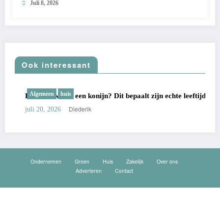
Juli 8, 2026
Ook interessant
Algemeen
huis
Hoe oud wordt een konijn? Dit bepaalt zijn echte leeftijd
Diederik
juli 20, 2026
Ondernemen
Groen
Huis
Zakelijk
Over ons
Adverteren
Contact