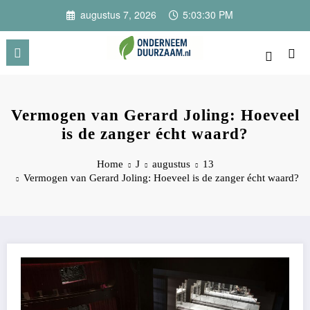
Ga
augustus 7, 2026
5:03:31 PM
naar
de
inhoud
Onderneem Duurzaam
Voor ondernemers met oog voor morgen
Vermogen van Gerard Joling: Hoeveel
is de zanger écht waard?
Home
J
augustus
13
Vermogen van Gerard Joling: Hoeveel is de zanger écht waard?