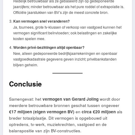
Redelijk betrouwbaar als ze gebaseerd zijn op gedeponeerde
jaarcijfers; minder betrouwbaar als het pure roddel of extrapolatie is.
Officiële jaarstukken van BV’s zijn de meest concrete bron.
Kan vermogen snel veranderen?
Ja, tournees, grote tv-klussen of verkoop van vastgoed kunnen het
vermogen significant beïnvloeden; ook belastingen en zakelijke
kosten spelen mee.
Worden privé-bezittingen altijd openbaar?
Nee, alleen gedeponeerde bedrijfsjaarrekeningen en openbaar
vastgoedkadastrale gegevens geven inzicht; privébankstanden
blijven geheim.
Conclusie
Samengevat: het
vermogen van Gerard Joling
wordt door
meerdere betrouwbare bronnen geschat tussen ongeveer
€17 miljoen (eigen vermogen BV)
en
circa €20 miljoen
als
breder totaalplaatje. Dit vermogen is opgebouwd uit
optredens, tv-werk, muziekrechten, vastgoed en de
balanspositie van zijn BV-constructies.