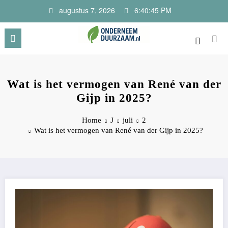
Ga
augustus 7, 2026
6:40:46 PM
naar
de
inhoud
Onderneem Duurzaam
Voor ondernemers met oog voor morgen
Wat is het vermogen van René van der
Gijp in 2025?
Home
J
juli
2
Wat is het vermogen van René van der Gijp in 2025?