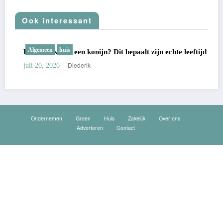
Ook interessant
Algemeen
huis
Hoe oud wordt een konijn? Dit bepaalt zijn echte leeftijd
Diederik
juli 20, 2026
Ondernemen
Groen
Huis
Zakelijk
Over ons
Adverteren
Contact