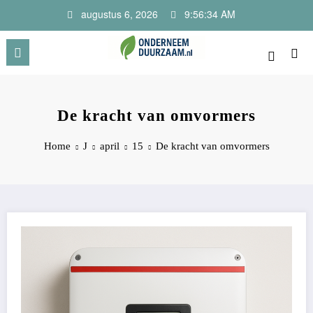
Ga
augustus 6, 2026
9:56:34 AM
naar
de
inhoud
Onderneem Duurzaam
Voor ondernemers met oog voor morgen
De kracht van omvormers
Home
J
april
15
De kracht van omvormers