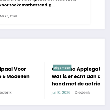
 voor toekomstbestendig
ndernemen
Mei 26, 2026
r
Christina Applegate ziek:
Algemeen
M
len
wat is er echt aan de
l
hand met de actrice?
e
s
Diederik
juli 10, 2026
ju