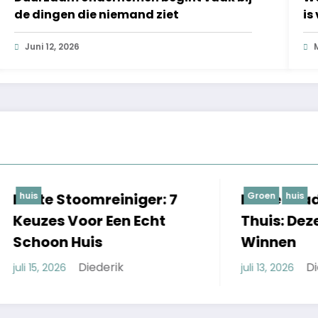
de dingen die niemand ziet
is
o
Juni 12, 2026
toomreiniger: 7
Beste Laadpaal Voo
Groen
huis
Voor Een Echt
Thuis: Deze 5 Model
 Huis
Winnen
Diederik
Diederik
juli 13, 2026