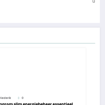
Diederik
0
arom slim energiebeheer essentieel