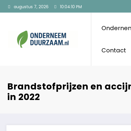
Ga
augustus 7, 2026
10:04:11 PM
naar
de
inhoud
Onderne
Ondernee
Voor ondernemers
Contact
Brandstofprijzen en acci
in 2022