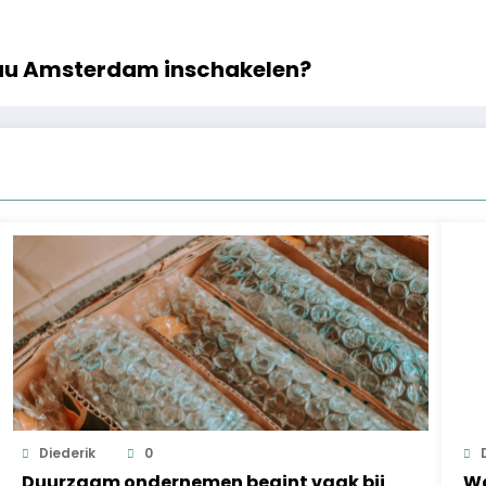
au Amsterdam inschakelen?
Diederik
0
Duurzaam ondernemen begint vaak bij
Wa