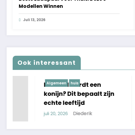
Modellen Winnen
Juli 13, 2026
Ook interessant
Hoe oud wordt een
Algemeen
huis
Beste S
huis
konijn? Dit bepaalt zijn
Keuzes 
echte leeftijd
Schoon
Diederik
juli 20, 2026
juli 15, 2026