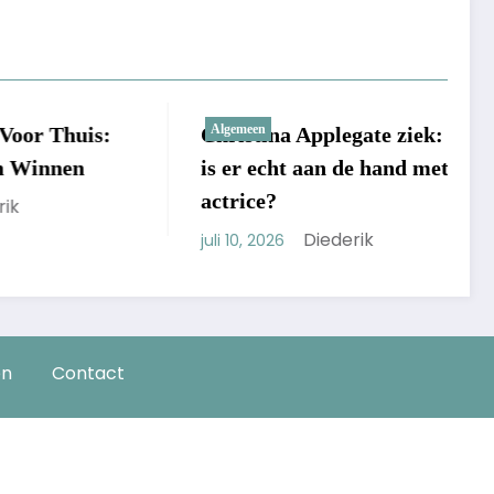
Algemeen
uis:
Christina Applegate ziek: wat
M
n
is er echt aan de hand met de
l
actrice?
h
Diederik
juli 10, 2026
ju
en
Contact