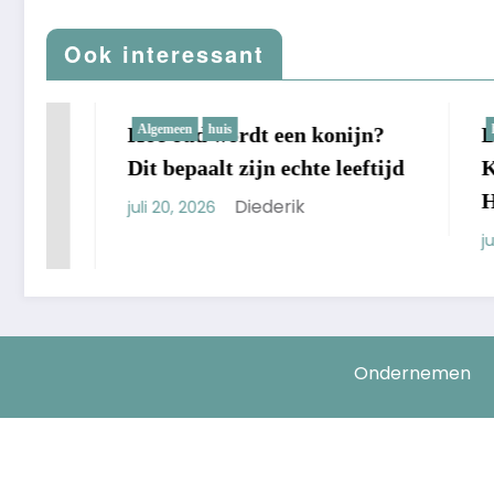
Ook interessant
Algemeen
huis
huis
Hoe oud wordt een konijn?
Beste St
Dit bepaalt zijn echte leeftijd
Keuzes V
Huis
Diederik
juli 20, 2026
juli 15, 2026
Ondernemen