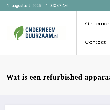
Ga
augustus 7, 2026
3:13:48 AM
naar
de
inhoud
Onderne
Onderneem
Voor ondernemers
Contact
Wat is een refurbished appara