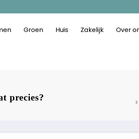
men
Groen
Huis
Zakelijk
Over o
 Duurzaam
 met oog voor morgen
at precies?