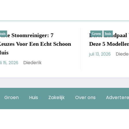
Groen
huis
oomreiniger: 7
Beste Laadpaal Voor Th
oor Een Echt Schoon
Deze 5 Modellen Winne
Diederik
juli 13, 2026
Diederik
Groen
Huis
Zakelijk
Over ons
Adverter