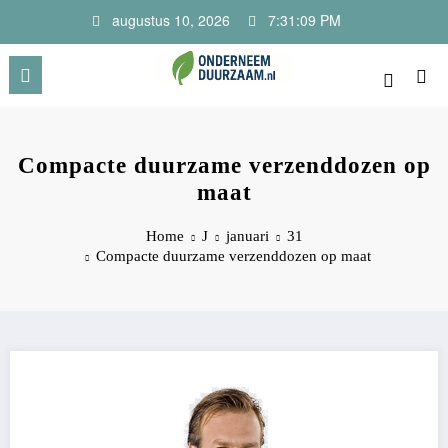
Ga
augustus 10, 2026
7:31:09 PM
naar
de
inhoud
Onderneem Duurzaam
Voor ondernemers met oog voor morgen
Compacte duurzame verzenddozen op
maat
Home
J
januari
31
Compacte duurzame verzenddozen op maat