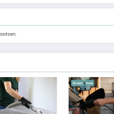
aatsen.
Groen
huis