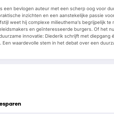
is een bevlogen auteur met een scherp oog voor du
praktische inzichten en een aanstekelijke passie vo
jfstijl weet hij complexe milieuthema’s begrijpelijk 
leidsmakers en geïnteresseerde burgers. Of het nu
 duurzame innovatie: Diederik schrijft met diepgang én
e. Een waardevolle stem in het debat over een duur
besparen