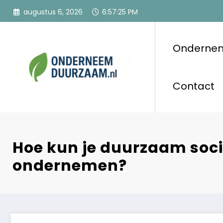
Ga
augustus 6, 2026
6:57:26 PM
naar
de
inhoud
Onderne
Ondernee
Voor ondernemers
Contact
Hoe kun je duurzaam soci
ondernemen?