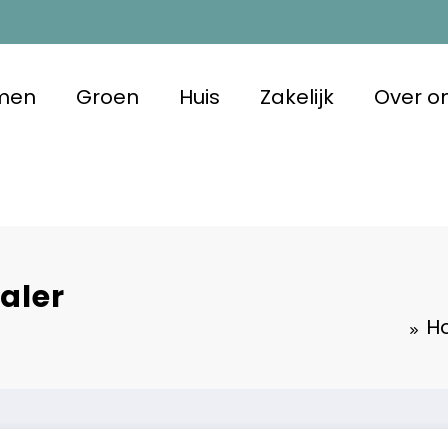
men
Groen
Huis
Zakelijk
Over o
m Duurzaam
 met oog voor morgen
aler
H