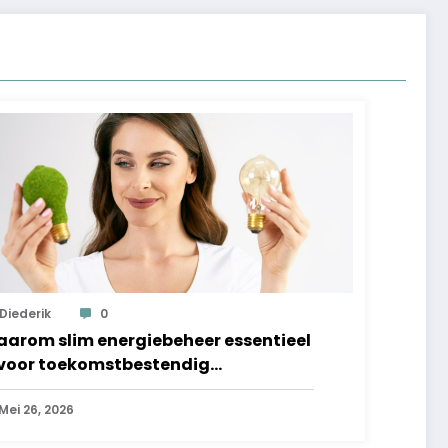
Diederik
0
arom slim energiebeheer essentieel
 voor toekomstbestendig
ndernemen
Mei 26, 2026