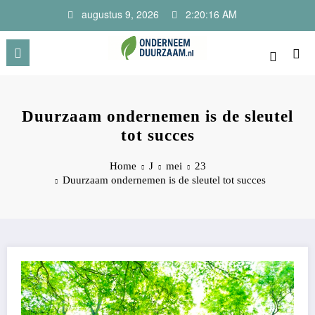
Ga
augustus 9, 2026
2:20:17 AM
naar
de
inhoud
Onderneem Duurzaam
Voor ondernemers met oog voor morgen
Duurzaam ondernemen is de sleutel
tot succes
Home
J
mei
23
Duurzaam ondernemen is de sleutel tot succes