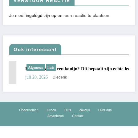
VERSTUUR REACTIE
Je moet
ingelogd zijn op
om een reactie te plaatsen.
Ook interessant
Algemeen
huis
Hoe oud wordt een konijn? Dit bepaalt zijn echte leeftijd
Diederik
juli 20, 2026
Ondernemen
Groen
Huis
Zakelijk
Over ons
Adverteren
Contact