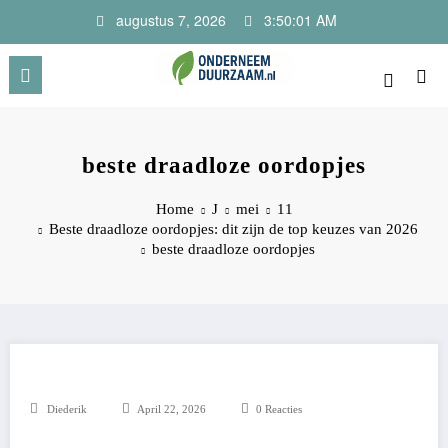
Ga
augustus 7, 2026
3:50:02 AM
naar
de
inhoud
Onderneem Duurzaam
Voor ondernemers met oog voor morgen
beste draadloze oordopjes
Home
J
mei
11
Beste draadloze oordopjes: dit zijn de top keuzes van 2026
beste draadloze oordopjes
Diederik
April 22, 2026
0 Reacties