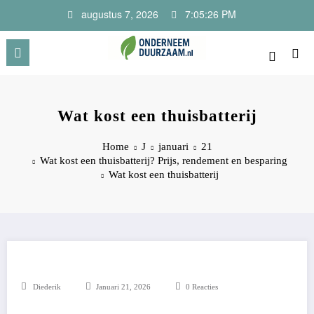
Ga
augustus 7, 2026
7:05:26 PM
naar
de
inhoud
Onderneem Duurzaam
Voor ondernemers met oog voor morgen
Wat kost een thuisbatterij
Home
J
januari
21
Wat kost een thuisbatterij? Prijs, rendement en besparing
Wat kost een thuisbatterij
Diederik
Januari 21, 2026
0 Reacties